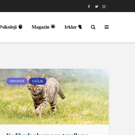
Psikoloji 🧠
Magazin 🌟
Irklar 🐈
ORTOPEDI
SAĞLIK