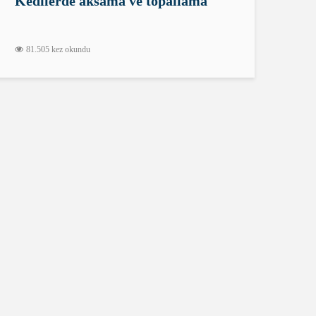
Kedilerde aksama ve topallama
81.505 kez okundu