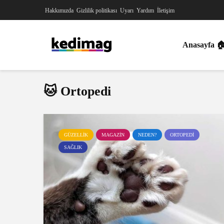
Hakkımızda
Gizlilik politikası
Uyarı
Yardım
İletişim
Anasayfa 
🐱 Ortopedi
GÜZELLIK
MAGAZIN
NEDEN?
ORTOPEDI
SAĞLIK