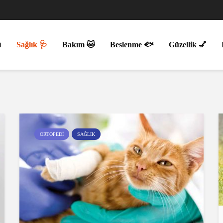

Sağlık 🩺
Bakım 🐱
Beslenme 🐟
Güzellik 💅
ORTOPEDI
SAĞLIK