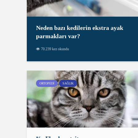
Neden bazı kedilerin ekstra ayak
parmakları var?
70.239 kez okundu
ORTOPEDI
SAĞLIK