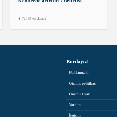
Kedilerde artritin 7 belirtisi
72.198 kez okundu
Burdayız!
Hakkımızda
Gizlilik politikası
Önemli Uyarı
Yardım
İletişim