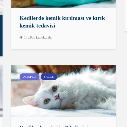
Kedilerde kemik kırılması ve kırık
kemik tedavisi
175.985 kez okundu
ORTOPEDI
SAĞLIK