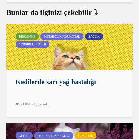
Bunlar da ilginizi çekebilir ⤵️
BESLENME
METABOLIK/HORMONAL
SAĞLIK
SINDIRIM SISTEMI
Kedilerde sarı yağ hastalığı
71.051 kez okundu
ALERJI
DERI VE TÜY SAĞLIĞI
GÜZELLIK