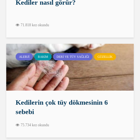
Kediler nasıl görür?
71.818 kez okundu
ALERJI
BAKIM
DERI VE TÜY SAĞLIĞI
GÜZELLIK
Kedilerin çok tüy dökmesinin 6
sebebi
75.734 kez okundu