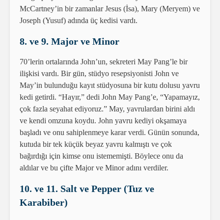
McCartney’in bir zamanlar Jesus (İsa), Mary (Meryem) ve
Joseph (Yusuf) adında üç kedisi vardı.
8. ve 9. Major ve Minor
70’lerin ortalarında John’un, sekreteri May Pang’le bir
ilişkisi vardı. Bir gün, stüdyo resepsiyonisti John ve
May’in bulunduğu kayıt stüdyosuna bir kutu dolusu yavru
kedi getirdi. “Hayır,” dedi John May Pang’e, “Yapamayız,
çok fazla seyahat ediyoruz.” May, yavrulardan birini aldı
ve kendi omzuna koydu. John yavru kediyi okşamaya
başladı ve onu sahiplenmeye karar verdi. Günün sonunda,
kutuda bir tek küçük beyaz yavru kalmıştı ve çok
bağırdığı için kimse onu istememişti. Böylece onu da
aldılar ve bu çifte Major ve Minor adını verdiler.
10. ve 11. Salt ve Pepper (Tuz ve
Karabiber)