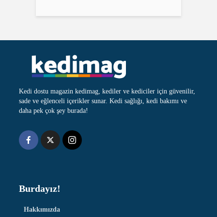
Kedilerde atopi
Anne kedi yavrusunu
Kedilerde diş
neden başka yere taşır?
problemleri
Egzotik ve sosyal:
Kediyle taşınmak: yeni
Kedilerde en çok
Sfenks kedisi
eve alışma süreci
görülen 8 kulak
problemi
Kedi dostu magazin kedimag, kediler ve kediciler için güvenilir,
sade ve eğlenceli içerikler sunar. Kedi sağlığı, kedi bakımı ve
daha pek çok şey burada!
Burdayız!
Hakkımızda