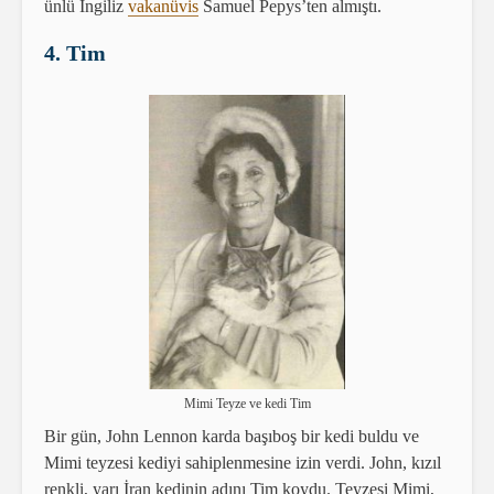
ünlü İngiliz
vakanüvis
Samuel Pepys’ten almıştı.
4. Tim
Mimi Teyze ve kedi Tim
Bir gün, John Lennon karda başıboş bir kedi buldu ve
Mimi teyzesi kediyi sahiplenmesine izin verdi. John, kızıl
renkli, yarı İran kedinin adını Tim koydu. Teyzesi Mimi,