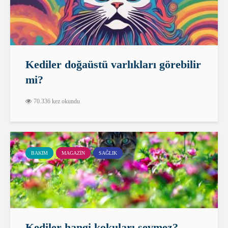
Kediler doğaüstü varlıkları görebilir
mi?
70.336 kez okundu
BAKIM
MAGAZIN
SAĞLIK
Kediler hangi kokuları sevmez?