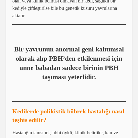
olan veya klinik belirtisi olmayan bir kedi, sağlıklı bir
kediyle çiftleştirilse bile bu genetik kusuru yavrularına
aktarır.
Bir yavrunun anormal geni kalıtımsal
olarak alıp PBH’den etkilenmesi için
anne babadan sadece birinin PBH
taşıması yeterlidir.
Kedilerde polikistik böbrek hastalığı nasıl
teşhis edilir?
Hastalığın tanısı ırk, tıbbi öykü, klinik belirtiler, kan ve