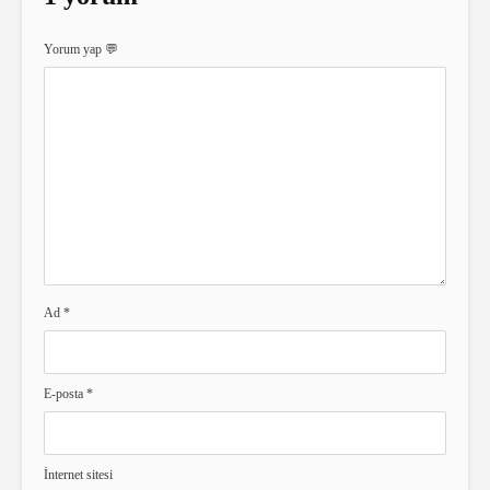
Yorum yap 💬
Ad
*
E-posta
*
İnternet sitesi