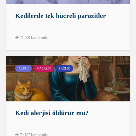
Kedilerde tek hücreli parazitler
71.500 kez okundu
ALERJI
MAGAZIN
SAĞLIK
Kedi alerjisi öldürür mü?
74.197 kez okundu