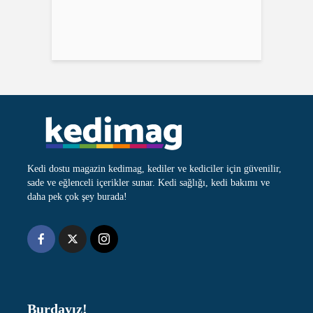
Kediler zamanı algılar
Kediler evde ne kadar
Kendine has: Van
mı?
yalnız kalabilir?
kedisi
Kedilerde atopi
Anne kedi yavrusunu
Kedilerde diş
neden başka yere taşır?
problemleri
Egzotik ve sosyal:
Kediyle taşınmak: yeni
Kedilerde en çok
Sfenks kedisi
eve alışma süreci
görülen 8 kulak
problemi
Kedi dostu magazin kedimag, kediler ve kediciler için güvenilir,
sade ve eğlenceli içerikler sunar. Kedi sağlığı, kedi bakımı ve
daha pek çok şey burada!
Burdayız!