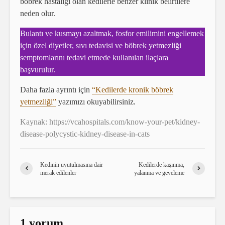
böbrek hastalığı olan kedilerle benzer klinik belirtilere
neden olur.
Bulantı ve kusmayı azaltmak, fosfor emilimini engellemek
için özel diyetler, sıvı tedavisi ve böbrek yetmezliği
semptomlarını tedavi etmede kullanılan ilaçlara
başvurulur.
Daha fazla ayrıntı için
“Kedilerde kronik böbrek
yetmezliği”
yazımızı okuyabilirsiniz.
Kaynak: https://vcahospitals.com/know-your-pet/kidney-
disease-polycystic-kidney-disease-in-cats
Kedinin uyutulmasına dair
Kedilerde kaşınma,
merak edilenler
yalanma ve geveleme
1 yorum