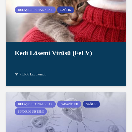
BULAŞICI HASTALIKLAR
SAĞLIK
Kedi Lösemi Virüsü (FeLV)
71.636 kez okundu
BULAŞICI HASTALIKLAR
PARAZITLER
SAĞLIK
SINDIRIM SISTEMI