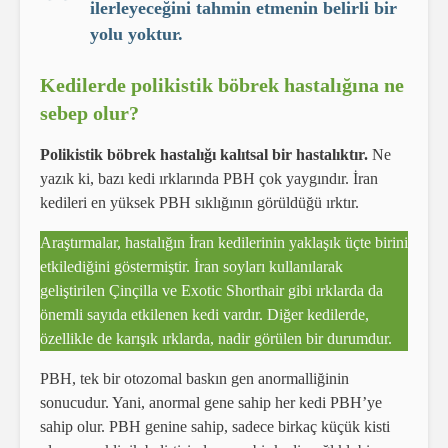
ilerleyeceğini tahmin etmenin belirli bir
yolu yoktur.
Kedilerde polikistik böbrek hastalığına ne
sebep olur?
Polikistik böbrek hastalığı kalıtsal bir hastalıktır.
Ne
yazık ki, bazı kedi ırklarında PBH çok yaygındır. İran
kedileri en yüksek PBH sıklığının görüldüğü ırktır.
Araştırmalar, hastalığın İran kedilerinin yaklaşık üçte birini
etkilediğini göstermiştir. İran soyları kullanılarak
geliştirilen Çinçilla ve Exotic Shorthair gibi ırklarda da
önemli sayıda etkilenen kedi vardır. Diğer kedilerde,
özellikle de karışık ırklarda, nadir görülen bir durumdur.
PBH, tek bir otozomal baskın gen anormalliğinin
sonucudur. Yani, anormal gene sahip her kedi PBH’ye
sahip olur. PBH genine sahip, sadece birkaç küçük kisti